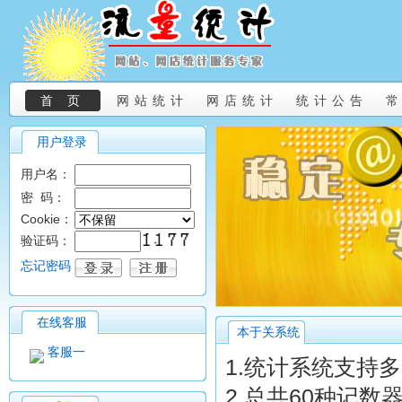
首 页
网站统计
网店统计
统计公告
用户登录
用户名：
密 码：
Cookie：
验证码：
忘记密码
在线客服
本于关系统
客服一
1.统计系统支持
2.总共60种记